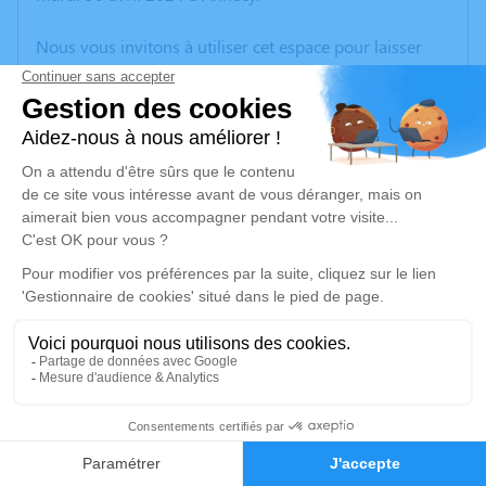
Nous vous invitons à utiliser cet espace pour laisser
vos condoléances, partager des photos souvenirs, une
anecdote ou exprimer vos pensées à travers des
poèmes ou des textes. Cet endroit est un lieu
d'expression dédié à honorer la mémoire d’Andréa
FINNAZ.
Un service de plantation d’arbre hommage est
disponible ici
.
Je rends hommage
Cérémonie religieuse
lundi 06 mai 2024 à 14h30
3
Eglise Saint-François-de-Sales de Vallières-
sur-Fier
Faire-part
Hommages
68 Rue de l'Eglise