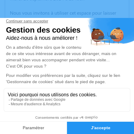
Nous vous invitons à utiliser cet espace pour laisser
vos condoléances, partager des photos souvenirs, une
anecdote ou exprimer vos pensées à travers des
poèmes ou des textes. Cet endroit est un lieu
d'expression dédié à honorer la mémoire de Claude
PACOURET.
Un service de plantation d’arbre hommage est
disponible ici
.
Je rends hommage
Cérémonie civile
lundi 16 septembre 2024 à 11h30
10
Crématorium de Bonneville
852 Avenue de la Roche Parnale
Faire-part
Hommages
74130 Bonneville