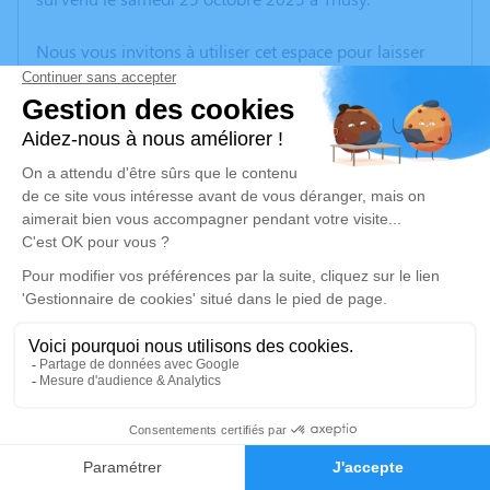
Nous vous invitons à utiliser cet espace pour laisser
vos condoléances, partager des photos souvenirs, une
anecdote ou exprimer vos pensées à travers des
poèmes ou des textes. Cet endroit est un lieu
d'expression dédié à honorer la mémoire de Jacqueline
JACQUEMIN.
Un service de plantation d’arbre hommage est
disponible ici
.
Je rends hommage
Cérémonie religieuse
jeudi 30 octobre 2025 à 10h00
2
Église Saint-Jean Baptiste de Thusy
74150 Thusy
Faire-part
Hommages