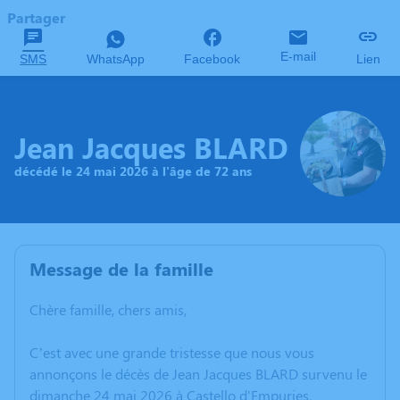
Partager
E-mail
SMS
WhatsApp
Facebook
Lien
Jean Jacques BLARD
décédé le 24 mai 2026 à l'âge de 72 ans
Message de la famille
Chère famille, chers amis,
C’est avec une grande tristesse que nous vous
annonçons le décès de Jean Jacques BLARD survenu le
dimanche 24 mai 2026 à Castello d'Empuries.