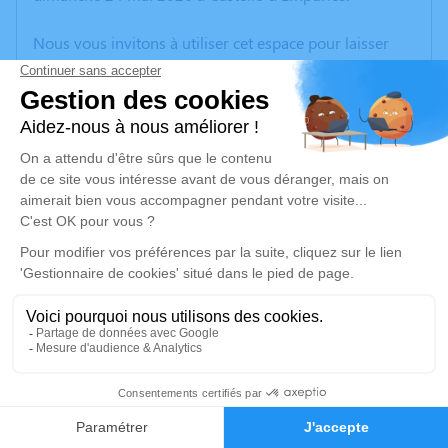
Nous vous invitons à utiliser cet espace pour laisser
vos condoléances, partager des photos souvenirs, une
anecdote ou exprimer vos pensées à travers des
poèmes ou des textes. Cet endroit est un lieu
d'expression dédié à honorer la mémoire de Jean
Jacques BLARD.
Un service de plantation d’arbre hommage est
disponible ici
.
Je rends hommage
Cérémonie religieuse
jeudi 04 juin 2026 à 15h00
30
Eglise Saint-François-de-Sales de Vallières-
sur-Fier
Faire-part
Hommages
68 Rue de l'Eglise