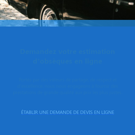
Demandez votre estimation
d’obsèques en ligne
Portés par des valeurs de partage, de respect et
d’excellence, nous nous engageons à fournir des
prestations de grande qualité aux prix les plus justes.
ÉTABLIR UNE DEMANDE DE DEVIS EN LIGNE