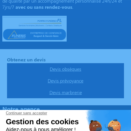
de qualité par un accompagnement personnalisé 24h/24 et
7jrs/7
avec ou sans rendez-vous
.
Obtenez un devis
Devis obsèques
Devis prévoyance
Devis marbrerie
Notre agence
Pompes funèbres FL
04 50 57 52 06