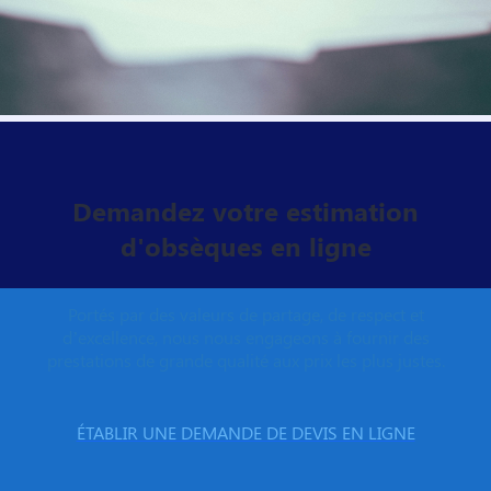
Demandez votre estimation
d'obsèques en ligne
Portés par des valeurs de partage, de respect et
d’excellence, nous nous engageons à fournir des
prestations de grande qualité aux prix les plus justes.
ÉTABLIR UNE DEMANDE DE DEVIS EN LIGNE