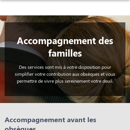
NOS SERVICES
BLOG
ORGANISER DES OBSÈQUES
NOTRE AGENCE
Accompagnement des
QUI SUIS-JE
PRÉVOIR SES OBSÈQUES
ESPACES HOMMAGES
familles
HISTOIRE DES POMPES FUNÈBRES
SERVICES AUX FAMILLES
LES POMPES FUNÈBRES FL – ANIMAUX
Des services sont mis à votre disposition pour
simplifier votre contribution aux obsèques et vous
LES RITES FUNÉRAIRES EN FONCTION DES RELIGIONS
permettre de vivre plus sereinement votre deuil.
LA TOILETTE ET LES SOINS SELON LES RELIGIONS
Accompagnement avant les
obsèques