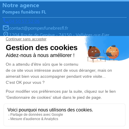
Notre agence
Pompes funèbres FL
04 50 57 52 06
contact@pompesfunebresfl.fr
1204 Route de Genève - 74150 - Vallières-sur-Fier
5/5 - 106 avis
Nos Services
Liens utiles
Organiser des obsèques
Avis de décès
Monuments funéraires
Demande de rendez-vous en
agence
Services aux familles
Nos réseaux sociaux
Mentions légales
Politique de traitement des données personnelles
Politique d’utilisation des cookies
Gestionnaire de cookies
Zone d'intervention
|