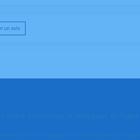
r un avis
 votre estimation d'obsèques en ligne
excellence, nous nous engageons à fournir des prestations de grand