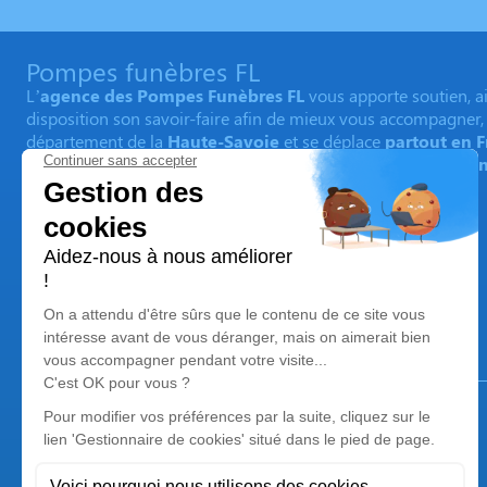
Pompes funèbres FL
L’
agence des Pompes Funèbres FL
vous apporte soutien, ai
disposition son savoir-faire afin de mieux vous accompagner
département de la
Haute-Savoie
et se déplace
partout en 
accompagnement personnalisé 24h/24 et 7jrs/7
avec ou sa
Notre agence
Pompes funèbres FL
04 50 57 52 06
contact@pompesfunebresfl.fr
1204 Route de Genève - 74150 - Vallières-sur-Fier
5/5 - 106 avis