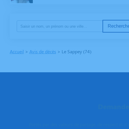
Recherche
Accueil
>
Avis de décès
>
Le Sappey (74)
Demandez
Portés par des valeurs de partage, de respect et d’