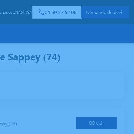
04 50 57 52 06
Demande de devis
anence 24/24 7j/7
e Sappey (74)
Voir
ssy (74)