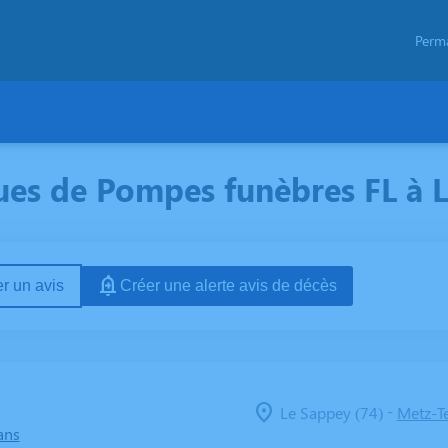
Perm
ues de Pompes funèbres FL à L
r un avis
Créer une alerte avis de décès
-
Le Sappey (74)
Metz-Te
ans