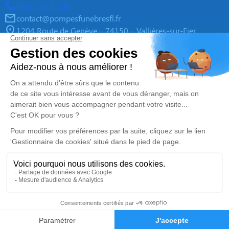
04 50 57 52 06
contact@pompesfunebresfl.fr
1204 Route de Genève – 74150 – Vallières-sur-Fier
5/5 – 106 avis
Nos Services
Liens utiles
Organiser des obsèques
Avis de décès
Monuments funéraires
Demande de rendez-vous en
agence
Services aux familles
Nos réseaux sociaux
Mentions légales
Politique de traitement des données personnelles
Politique d’utilisation des cookies
Gestionnaire de cookies
Zone d'intervention
|
Nos conditions générales des ventes
04 50 57 52 06
Demande de devis
Réalisation et référencement par